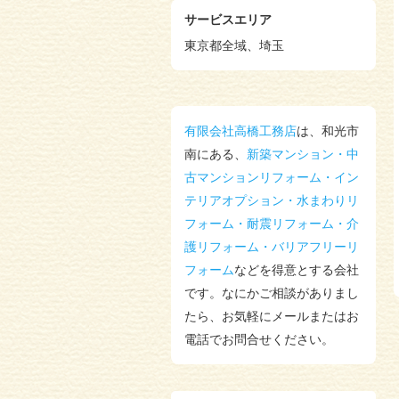
サービスエリア
2024/01/30
トクトク情報
を更新しました。
東京都全域、埼玉
2024/01/28
トクトク情報
を更新しました。
2024/01/28
トクトク情報
を更新しました。
2024/01/28
有限会社高橋工務店
は、和光市
トクトク情報
を更新しました。
南にある、
新築マンション・中
2024/01/27
古マンションリフォーム・イン
トクトク情報
を更新しました。
テリアオプション・水まわりリ
2023/11/12
トクトク情報
を更新しました。
フォーム・耐震リフォーム・介
2023/11/12
護リフォーム・バリアフリーリ
トクトク情報
を更新しました。
フォーム
などを得意とする会社
2023/11/10
トクトク情報
を更新しました。
です。なにかご相談がありまし
2023/11/08
たら、お気軽にメールまたはお
トクトク情報
を更新しました。
電話でお問合せください。
2023/11/06
トクトク情報
を更新しました。
2023/11/06